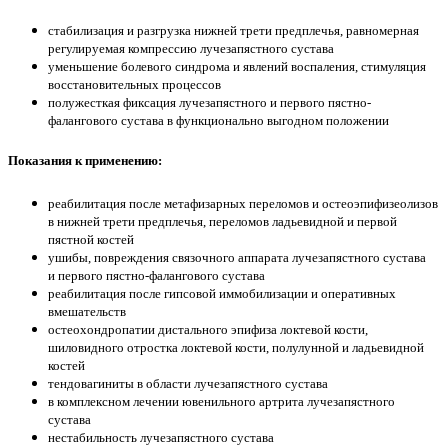
стабилизация и разгрузка нижней трети предплечья, равномерная
регулируемая компрессию лучезапястного сустава
уменьшение болевого синдрома и явлений воспаления, стимуляция
восстановительных процессов
полужесткая фиксация лучезапястного и первого пястно-
фалангового сустава в функционально выгодном положении
Показания к применению:
реабилитация после метафизарных переломов и остеоэпифизеолизов
в нижней трети предплечья, переломов ладьевидной и первой
пястной костей
ушибы, повреждения связочного аппарата лучезапястного сустава
и первого пястно-фалангового сустава
реабилитация после гипсовой иммобилизации и оперативных
вмешательств
остеохондропатии дистального эпифиза локтевой кости,
шиловидного отростка локтевой кости, полулунной и ладьевидной
костей
тендовагиниты в области лучезапястного сустава
в комплексном лечении ювенильного артрита лучезапястного
сустава
нестабильность лучезапястного сустава