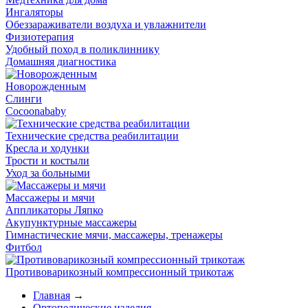
Ингаляторы
Обеззараживатели воздуха и увлажнители
Физиотерапия
Удобный поход в поликлиннику
Домашняя диагностика
Новорожденным
Слинги
Cocoonababy
Технические средства реабилитации
Кресла и ходунки
Трости и костыли
Уход за больными
Массажеры и мячи
Аппликаторы Ляпко
Акупунктурные массажеры
Гимнастические мячи, массажеры, тренажеры
Фитбол
Противоварикозный компрессионный трикотаж
Главная
→
Ортопедические изделия
→