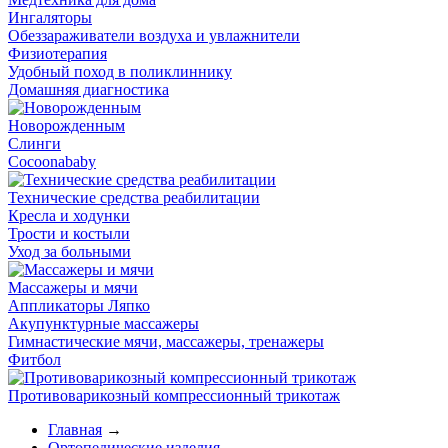
Ингаляторы
Обеззараживатели воздуха и увлажнители
Физиотерапия
Удобный поход в поликлиннику
Домашняя диагностика
Новорожденным
Слинги
Cocoonababy
Технические средства реабилитации
Кресла и ходунки
Трости и костыли
Уход за больными
Массажеры и мячи
Аппликаторы Ляпко
Акупунктурные массажеры
Гимнастические мячи, массажеры, тренажеры
Фитбол
Противоварикозный компрессионный трикотаж
Главная
→
Ортопедические изделия
→