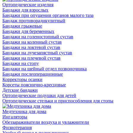
Ортопедические изделия
Бандажи для взрослых
Бандажи при опущении органов малого таза
Бандаж противорадикулитный
Бандажи грыжевые
Бандажи для беременных
Бандажи на голеностопный сустав
Бандажи на коленный сустав
Бандажи на локтевой сустав
Бандажи на лучезапястный сустав
Бандажи на плечевой сустав
Бандажи на стопу
Бандажи на шейный отдел позвоночника
Бандажи послеоперационные
Корректоры осанки
Корсеты пояснично-кресцовые
Детские бандажи
Ортопедические подушки для детей
Ортопедические стельки и приспособления для стопы
Медтехника для дома
Ингаляторы
Обеззараживатели воздуха и увлажнители
Физиотерапия
Удобный поход в поликлиннику