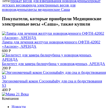
Теги:
прокат весов для взвешивания новорожденных
прокат
детских весов
аренда электронных весов для
новорожденных
весы медицинские Саша
Покупатели, которые приобрели Медицинские
электронные весы «Саша», также купили
Лампа для лечения желтухи новорожденного ОФТН-42002
«Аксион», АРЕНДА
600
Р
Билитест для замера билирубина у новорожденных, АРЕНДА
200
Р
Эргономичный кокон Cocoonababy для сна и бодрствования
S3
400
Р
Компания
Новости