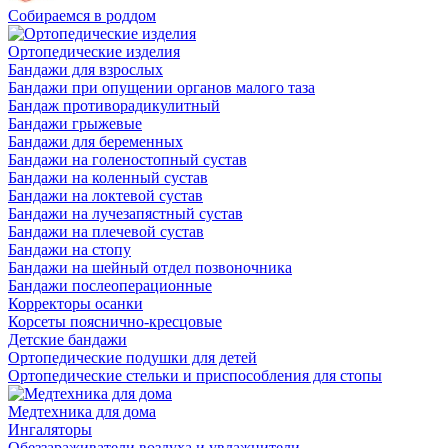
Собираемся в роддом
Ортопедические изделия
Бандажи для взрослых
Бандажи при опущении органов малого таза
Бандаж противорадикулитный
Бандажи грыжевые
Бандажи для беременных
Бандажи на голеностопный сустав
Бандажи на коленный сустав
Бандажи на локтевой сустав
Бандажи на лучезапястный сустав
Бандажи на плечевой сустав
Бандажи на стопу
Бандажи на шейный отдел позвоночника
Бандажи послеоперационные
Корректоры осанки
Корсеты пояснично-кресцовые
Детские бандажи
Ортопедические подушки для детей
Ортопедические стельки и приспособления для стопы
Медтехника для дома
Ингаляторы
Обеззараживатели воздуха и увлажнители