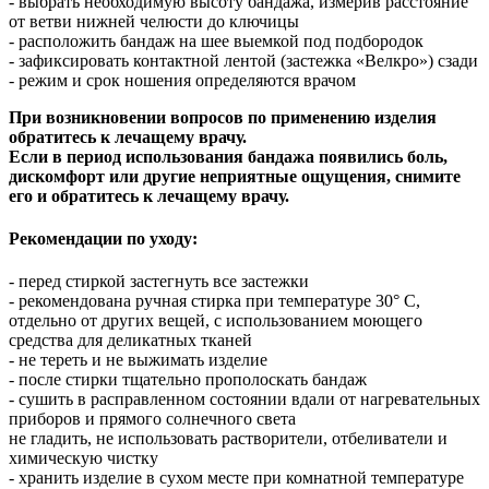
- выбрать необходимую высоту бандажа, измерив расстояние
от ветви нижней челюсти до ключицы
- расположить бандаж на шее выемкой под подбородок
- зафиксировать контактной лентой (застежка «Велкро») сзади
- режим и срок ношения определяются врачом
При возникновении вопросов по применению изделия
обратитесь к лечащему врачу.
Если в период использования бандажа появились боль,
дискомфорт или другие неприятные ощущения, снимите
его и обратитесь к лечащему врачу.
Рекомендации по уходу:
- перед стиркой застегнуть все застежки
- рекомендована ручная стирка при температуре 30° С,
отдельно от других вещей, с использованием моющего
средства для деликатных тканей
- не тереть и не выжимать изделие
- после стирки тщательно прополоскать бандаж
- сушить в расправленном состоянии вдали от нагревательных
приборов и прямого солнечного света
не гладить, не использовать растворители, отбеливатели и
химическую чистку
- хранить изделие в сухом месте при комнатной температуре