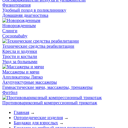
Физиотерапия
Удобный поход в поликлиннику
Домашняя диагностика
Новорожденным
Слинги
Cocoonababy
Технические средства реабилитации
Кресла и ходунки
Трости и костыли
Уход за больными
Массажеры и мячи
Аппликаторы Ляпко
Акупунктурные массажеры
Гимнастические мячи, массажеры, тренажеры
Фитбол
Противоварикозный компрессионный трикотаж
Главная
→
Ортопедические изделия
→
Бандажи для взрослых
→
Бандажи на шейный отдел позвоночника
→