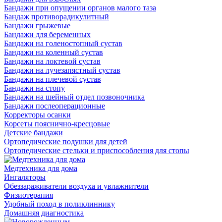
Бандажи при опущении органов малого таза
Бандаж противорадикулитный
Бандажи грыжевые
Бандажи для беременных
Бандажи на голеностопный сустав
Бандажи на коленный сустав
Бандажи на локтевой сустав
Бандажи на лучезапястный сустав
Бандажи на плечевой сустав
Бандажи на стопу
Бандажи на шейный отдел позвоночника
Бандажи послеоперационные
Корректоры осанки
Корсеты пояснично-кресцовые
Детские бандажи
Ортопедические подушки для детей
Ортопедические стельки и приспособления для стопы
Медтехника для дома
Ингаляторы
Обеззараживатели воздуха и увлажнители
Физиотерапия
Удобный поход в поликлиннику
Домашняя диагностика