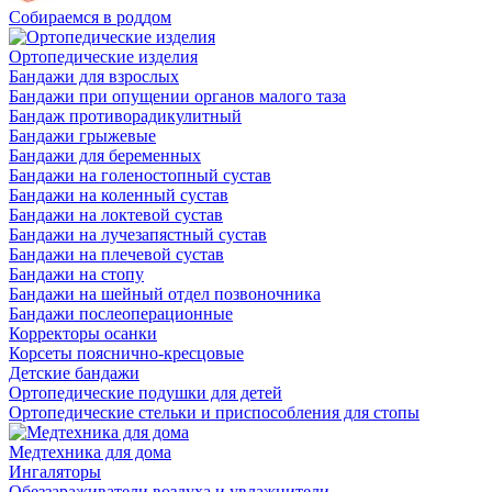
Собираемся в роддом
Ортопедические изделия
Бандажи для взрослых
Бандажи при опущении органов малого таза
Бандаж противорадикулитный
Бандажи грыжевые
Бандажи для беременных
Бандажи на голеностопный сустав
Бандажи на коленный сустав
Бандажи на локтевой сустав
Бандажи на лучезапястный сустав
Бандажи на плечевой сустав
Бандажи на стопу
Бандажи на шейный отдел позвоночника
Бандажи послеоперационные
Корректоры осанки
Корсеты пояснично-кресцовые
Детские бандажи
Ортопедические подушки для детей
Ортопедические стельки и приспособления для стопы
Медтехника для дома
Ингаляторы
Обеззараживатели воздуха и увлажнители