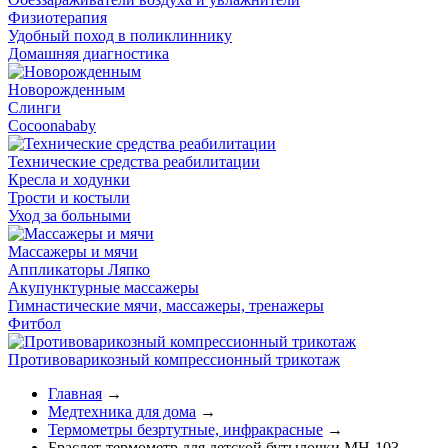
Физиотерапия
Удобный поход в поликлиннику
Домашняя диагностика
Новорожденным
Слинги
Cocoonababy
Технические средства реабилитации
Кресла и ходунки
Трости и костыли
Уход за больными
Массажеры и мячи
Аппликаторы Ляпко
Акупунктурные массажеры
Гимнастические мячи, массажеры, тренажеры
Фитбол
Противоварикозный компрессионный трикотаж
Главная
→
Медтехника для дома
→
Термометры безртутные, инфракрасные
→
Браслет-термометр для детской бутылочки MH-103