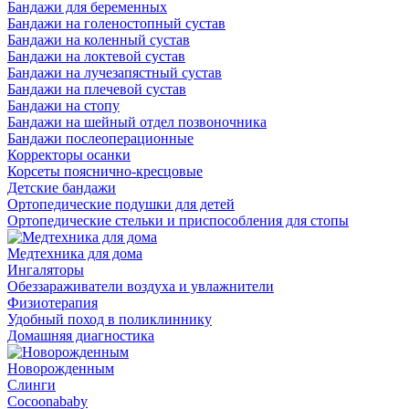
Бандажи для беременных
Бандажи на голеностопный сустав
Бандажи на коленный сустав
Бандажи на локтевой сустав
Бандажи на лучезапястный сустав
Бандажи на плечевой сустав
Бандажи на стопу
Бандажи на шейный отдел позвоночника
Бандажи послеоперационные
Корректоры осанки
Корсеты пояснично-кресцовые
Детские бандажи
Ортопедические подушки для детей
Ортопедические стельки и приспособления для стопы
Медтехника для дома
Ингаляторы
Обеззараживатели воздуха и увлажнители
Физиотерапия
Удобный поход в поликлиннику
Домашняя диагностика
Новорожденным
Слинги
Cocoonababy