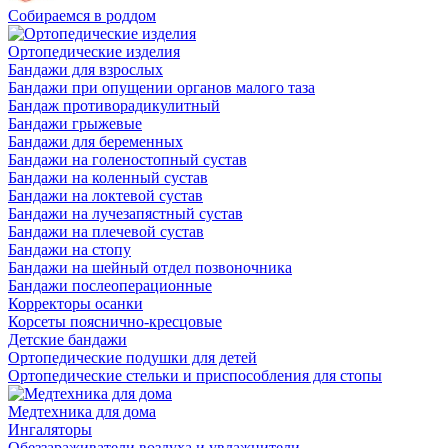
Собираемся в роддом
Ортопедические изделия
Бандажи для взрослых
Бандажи при опущении органов малого таза
Бандаж противорадикулитный
Бандажи грыжевые
Бандажи для беременных
Бандажи на голеностопный сустав
Бандажи на коленный сустав
Бандажи на локтевой сустав
Бандажи на лучезапястный сустав
Бандажи на плечевой сустав
Бандажи на стопу
Бандажи на шейный отдел позвоночника
Бандажи послеоперационные
Корректоры осанки
Корсеты пояснично-кресцовые
Детские бандажи
Ортопедические подушки для детей
Ортопедические стельки и приспособления для стопы
Медтехника для дома
Ингаляторы
Обеззараживатели воздуха и увлажнители