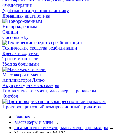
Физиотерапия
Удобный поход в поликлиннику
Домашняя диагностика
Новорожденным
Слинги
Cocoonababy
Технические средства реабилитации
Кресла и ходунки
Трости и костыли
Уход за больными
Массажеры и мячи
Аппликаторы Ляпко
Акупунктурные массажеры
Гимнастические мячи, массажеры, тренажеры
Фитбол
Противоварикозный компрессионный трикотаж
Главная
→
Массажеры и мячи
→
Гимнастические мячи, массажеры, тренажеры
→
Массажный валик М-132