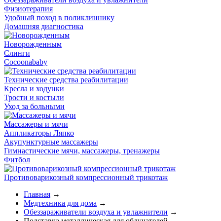
Физиотерапия
Удобный поход в поликлиннику
Домашняя диагностика
Новорожденным
Слинги
Cocoonababy
Технические средства реабилитации
Кресла и ходунки
Трости и костыли
Уход за больными
Массажеры и мячи
Аппликаторы Ляпко
Акупунктурные массажеры
Гимнастические мячи, массажеры, тренажеры
Фитбол
Противоварикозный компрессионный трикотаж
Главная
→
Медтехника для дома
→
Обеззараживатели воздуха и увлажнители
→
Подставка металлическая для облучателей-