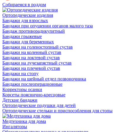
Собираемся в роддом
Ортопедические изделия
Бандажи для взрослых
Бандажи при опущении органов малого таза
Бандаж противорадикулитный
Бандажи грыжевые
Бандажи для беременных
Бандажи на голеностопный сустав
Бандажи на коленный сустав
Бандажи на локтевой сустав
Бандажи на лучезапястный сустав
Бандажи на плечевой сустав
Бандажи на стопу
Бандажи на шейный отдел позвоночника
Бандажи послеоперационные
Корректоры осанки
Корсеты пояснично-кресцовые
Детские бандажи
Ортопедические подушки для детей
Ортопедические стельки и приспособления для стопы
Медтехника для дома
Ингаляторы
Обеззараживатели воздуха и увлажнители