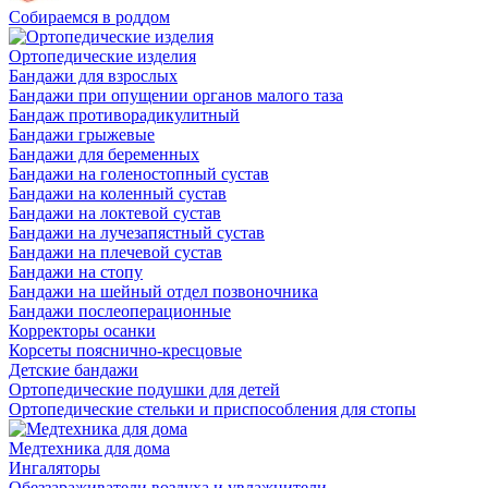
Собираемся в роддом
Ортопедические изделия
Бандажи для взрослых
Бандажи при опущении органов малого таза
Бандаж противорадикулитный
Бандажи грыжевые
Бандажи для беременных
Бандажи на голеностопный сустав
Бандажи на коленный сустав
Бандажи на локтевой сустав
Бандажи на лучезапястный сустав
Бандажи на плечевой сустав
Бандажи на стопу
Бандажи на шейный отдел позвоночника
Бандажи послеоперационные
Корректоры осанки
Корсеты пояснично-кресцовые
Детские бандажи
Ортопедические подушки для детей
Ортопедические стельки и приспособления для стопы
Медтехника для дома
Ингаляторы
Обеззараживатели воздуха и увлажнители