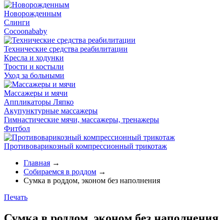
Новорожденным
Слинги
Cocoonababy
Технические средства реабилитации
Кресла и ходунки
Трости и костыли
Уход за больными
Массажеры и мячи
Аппликаторы Ляпко
Акупунктурные массажеры
Гимнастические мячи, массажеры, тренажеры
Фитбол
Противоварикозный компрессионный трикотаж
Главная
→
Собираемся в роддом
→
Сумка в роддом, эконом без наполнения
Печать
Сумка в роддом, эконом без наполнения