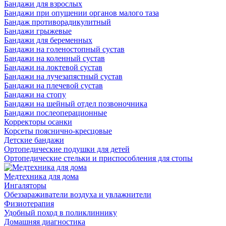
Бандажи для взрослых
Бандажи при опущении органов малого таза
Бандаж противорадикулитный
Бандажи грыжевые
Бандажи для беременных
Бандажи на голеностопный сустав
Бандажи на коленный сустав
Бандажи на локтевой сустав
Бандажи на лучезапястный сустав
Бандажи на плечевой сустав
Бандажи на стопу
Бандажи на шейный отдел позвоночника
Бандажи послеоперационные
Корректоры осанки
Корсеты пояснично-кресцовые
Детские бандажи
Ортопедические подушки для детей
Ортопедические стельки и приспособления для стопы
Медтехника для дома
Ингаляторы
Обеззараживатели воздуха и увлажнители
Физиотерапия
Удобный поход в поликлиннику
Домашняя диагностика