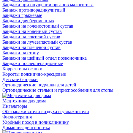
Бандажи при опущении органов малого таза
Бандаж противорадикулитный
Бандажи грыжевые
Бандажи для беременных
Бандажи на голеностопный сустав
Бандажи на коленный сустав
Бандажи на локтевой сустав
Бандажи на лучезапястный сустав
Бандажи на плечевой сустав
Бандажи на стопу
Бандажи на шейный отдел позвоночника
Бандажи послеоперационные
Корректоры осанки
Корсеты пояснично-кресцовые
Детские бандажи
Ортопедические подушки для детей
Ортопедические стельки и приспособления для стопы
Медтехника для дома
Ингаляторы
Обеззараживатели воздуха и увлажнители
Физиотерапия
Удобный поход в поликлиннику
Домашняя диагностика