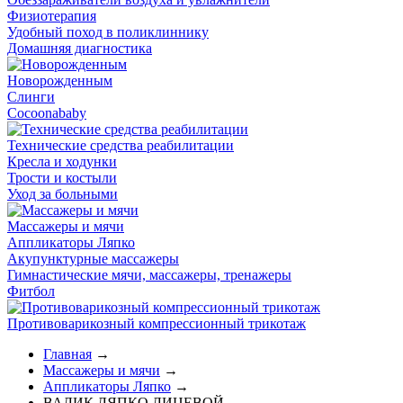
Физиотерапия
Удобный поход в поликлиннику
Домашняя диагностика
Новорожденным
Слинги
Cocoonababy
Технические средства реабилитации
Кресла и ходунки
Трости и костыли
Уход за больными
Массажеры и мячи
Аппликаторы Ляпко
Акупунктурные массажеры
Гимнастические мячи, массажеры, тренажеры
Фитбол
Противоварикозный компрессионный трикотаж
Главная
→
Массажеры и мячи
→
Аппликаторы Ляпко
→
ВАЛИК ЛЯПКО ЛИЦЕВОЙ