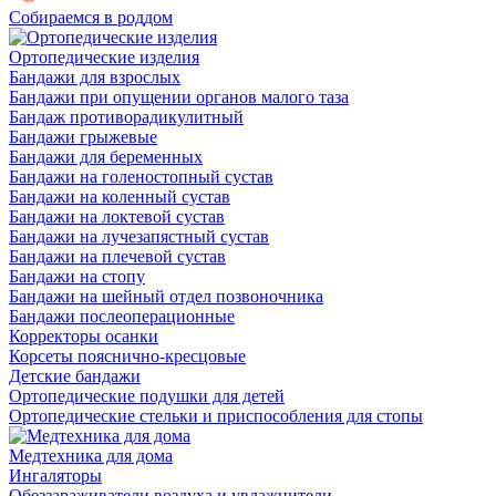
Собираемся в роддом
Ортопедические изделия
Бандажи для взрослых
Бандажи при опущении органов малого таза
Бандаж противорадикулитный
Бандажи грыжевые
Бандажи для беременных
Бандажи на голеностопный сустав
Бандажи на коленный сустав
Бандажи на локтевой сустав
Бандажи на лучезапястный сустав
Бандажи на плечевой сустав
Бандажи на стопу
Бандажи на шейный отдел позвоночника
Бандажи послеоперационные
Корректоры осанки
Корсеты пояснично-кресцовые
Детские бандажи
Ортопедические подушки для детей
Ортопедические стельки и приспособления для стопы
Медтехника для дома
Ингаляторы
Обеззараживатели воздуха и увлажнители